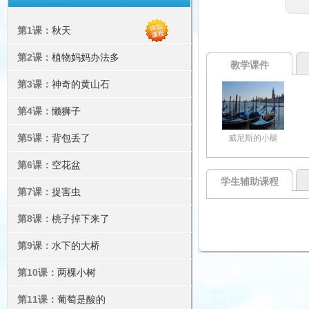
第1课：
秋天
第2课：
植物妈妈办法多
教学课件
第3课：
神奇的黄山石
第4课：
懒狮子
第5课：
背包丢了
威尼斯的小艇
第6课：
空花盆
学生辅助课程
第7课：
捉害虫
第8课：
桃子掉下来了
第9课：
水下的大桥
第10课：
两棵小树
第11课：
葡萄是酸的