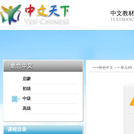
中文教
TEXTBOOK
>>>绝色中文 —> 单元4
启蒙
初级
中级
高级
课程目录