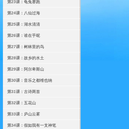
第23课：
龟兔赛跑
第24课：
八仙过海
第25课：
湖水清清
第26课：
谁在乎呢
第27课：
树林里的鸟
第28课：
故乡的水土
第29课：
阿尔卑斯山
第30课：
音乐之都维也纳
第31课：
古诗两首
第32课：
五花山
第33课：
庐山云雾
第34课：
假如我有一支神笔