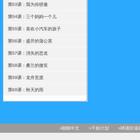
第53课：
我为你骄傲
第54课：
三个妈妈一个儿
第55课：
喜欢小汽车的孩子
第56课：
盛开的蒲公英
第57课：
消失的恐龙
第58课：
桑兰的微笑
第59课：
龙舟竞渡
第60课：
秋天的雨
>朗朗中文
>千校计划
>聘请区域