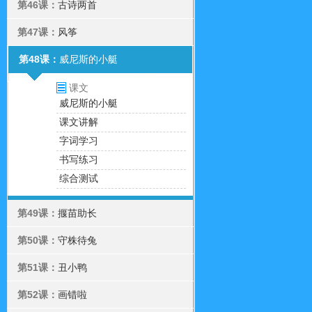
第46课：
古诗两首
第47课：
风筝
第48课：
威尼斯的小艇
课文
威尼斯的小艇
课文讲解
字词学习
书写练习
综合测试
第49课：
揠苗助长
第50课：
守株待兔
第51课：
丑小鸭
第52课：
画错啦