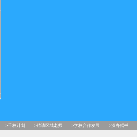
>千校计划
>聘请区域老师
>学校合作发展
>汉办赠书