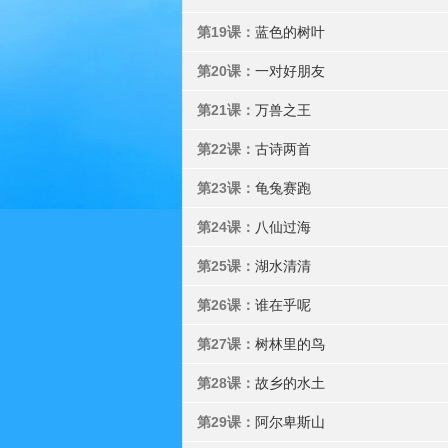
第19课：
蓝色的树叶
第20课：
一对好朋友
第21课：
万兽之王
第22课：
古诗两首
第23课：
龟兔赛跑
第24课：
八仙过海
第25课：
湖水清清
第26课：
谁在乎呢
第27课：
树林里的鸟
第28课：
故乡的水土
第29课：
阿尔卑斯山