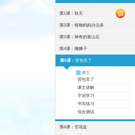
第1课：
秋天
第2课：
植物妈妈办法多
第3课：
神奇的黄山石
第4课：
懒狮子
第5课：
背包丢了
课文
背包丢了
课文讲解
字词学习
书写练习
综合测试
第6课：
空花盆