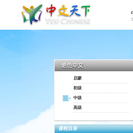
启蒙
初级
中级
高级
课程目录