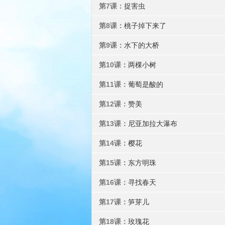
第7课：
捉害虫
第8课：
桃子掉下来了
第9课：
水下的大桥
第10课：
两棵小树
第11课：
葡萄是酸的
第12课：
赞美
第13课：
尼亚加拉大瀑布
第14课：
樱花
第15课：
东方明珠
第16课：
寻找春天
第17课：
笋芽儿
第18课：
玫瑰花