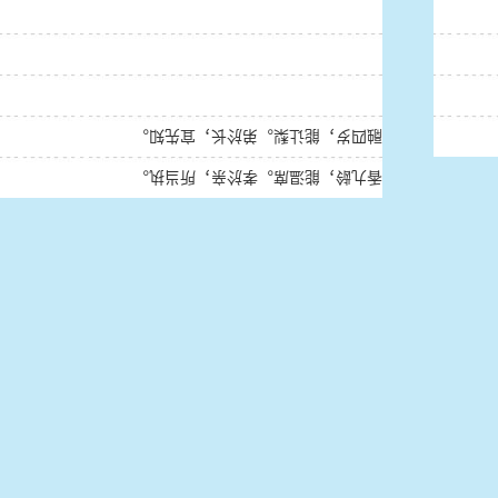
融四岁，能让梨。弟於长，宜先知。
香九龄，能温席。孝於亲，所当执。