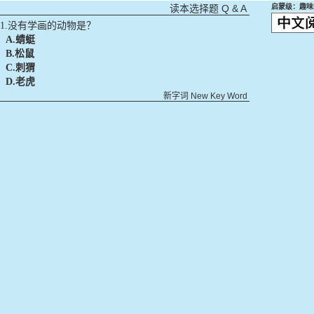
Q & A
启蒙级：趣味
读本选择题
1.没有学画的动物是？
A.
蜻蜓
B.
松鼠
C.
刺猬
D.
老虎
新字词
New Key Word