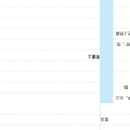
读了古书上的各种观点后，会用那些观点批评时事，这
划分为3
样会不利于朝廷的统治。所以他建议，民间除了医药、
郡守或县
种植等书以外，其余的书，尤其是各国史
样，皇帝
的后代
嬴政幻
军事上
元前
;公元
军事