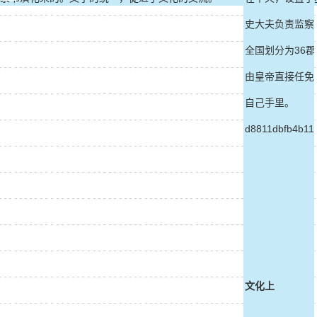
史大夫负责监察
全国划分为36
第二，焚书坑儒，加强思想控制。丞相李斯认为，人们
由皇帝直接任免
读了古书上的各种观点后，会用那些观点批评时事，这
自己手里。
样会不利于朝廷的统治。所以他建议，民间除了医药、
d8811dbfb4b119
种植等书以外，其余的书，尤其是各国史
小资料
文化上