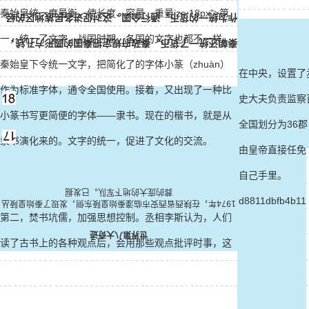
秦始皇统一度量衡，使长度、容量、重量ize:18px">第
作为统一的货币，通行全国。这对促进各民族地区的经
一，统一了文字。战国时期，各国的文字也都不一样。
秦朝还统一了货币。秦政府规定把秦国的圆形方孔钱，
秦始皇下令统一文字，把简化了的字体小篆（zhuàn）
在中央，设置了
作为标准字体，通令全国使用。接着，又出现了一种比
史大夫负责监察
小篆书写更简便的字体——隶书。现在的楷书，就是从
全国划分为36
隶书演化来的。文字的统一，促进了文化的交流。
由皇帝直接任免
自己手里。
葬的庞大的地下军队。已发掘
d8811dbfb4b119
1974年，在陕西省西安市临潼秦始皇陵东侧，发现了秦始皇陵丛
第二，焚书坑儒，加强思想控制。丞相李斯认为，人们
世界第八大奇迹
读了古书上的各种观点后，会用那些观点批评时事，这
样会不利于朝廷的统治。所以他建议，民间除了医药、
种植等书以外，其余的书，尤其是各国史