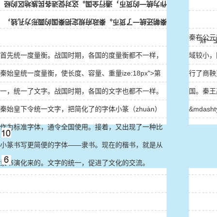
作为统一的货币，通行全国。这对促进各民族地区的经
秦朝还统一了货币。秦政府规定把秦国的圆形方孔钱，
秦在公元
首先统
首先统一度量衡。战国时期，各国的度量衡都不一样，
域较小，
秦始皇统一度量衡，使长度、容量、重量ize:18px">第
行了商鞅
一，统一了文字。战国时期，各国的文字也都不一样。
国。秦王嬴
秦始皇下令统一文字，把简化了的字体小篆（zhuàn）
&mdasht
作为标准字体，通令全国使用。接着，又出现了一种比
小篆书写更简便的字体——隶书。现在的楷书，就是从
隶书演化来的。文字的统一，促进了文化的交流。
在中央，
皇帝处理
第二，焚书坑儒，加强思想控制。丞相李斯认为，人们
理军事，