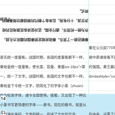
样式。
经济上
济交流，十分有用。后来各个朝代的铜钱都仿照秦朝的
作为统一的货币，通行全国。这对促进各民族地区的经
秦朝还统一了货币。秦政府规定把秦国的圆形方孔钱，
秦在公元前77
首先统一度量衡。战国时期，各国的度量衡都不一样，
被中原诸侯看不
秦始皇统一度量衡，使长度、容量、重量ize:18px">第
的强国。秦王嬴政（
一，统一了文字。战国时期，各国的文字也都不一样。
&mdashtyle="
秦始皇下令统一文字，把简化了的字体小篆（zhuàn）
作为标准字体，通令全国使用。接着，又出现了一种比
小篆书写更简便的字体——隶书。现在的楷书，就是从
隶书演化来的。文字的统一，促进了文化的交流。
在中央，设置了