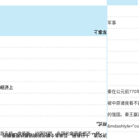
军事
军事上
经济上
秦在公元前77
被中原诸侯看不
的强国。秦王嬴政（
样式。
&mdashtyle="
首先统一度量衡。战国时期，各国的度量衡都不一样，
济交流，十分有用。后来各个朝代的铜钱都仿照秦朝的