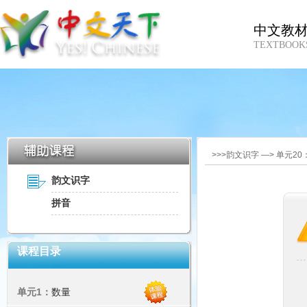
中文教
TEXTBOOK
>>>韵文识字 —> 单元2
韵文识字
拼音
课程目录
单元1：
数量