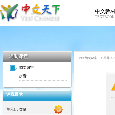
中文教
TEXTBOOK
>>>韵文识字 —> 单元2
韵文识字
拼音
课程目录
单元1：
数量