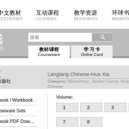
中文教材
互动课程
教学资源
环球
TEXTBOOKS
i-COURSES
RESOURCES
BOOKST
教材/课程
学 习 卡
Courseware
Online Card
夏
Langlang Chinese-Hua Xia
育出版社
Category:
Elementary , Series Course, Simpl
Chinese
Volume:
book / Workbook
1
2
3
seware Sets
Textbook PDF Download
7
8