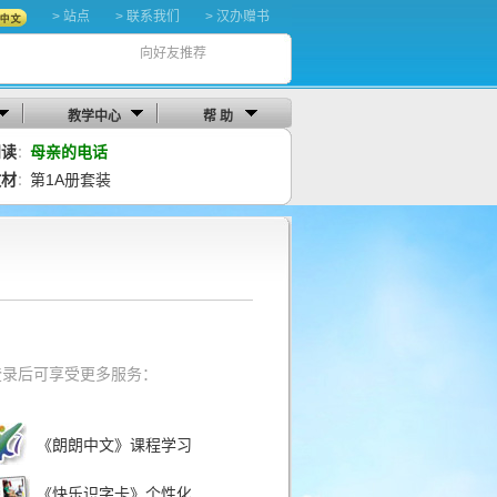
> 站点
> 联系我们
> 汉办赠书
向好友推荐
教学中心
帮 助
阅读
母亲的电话
：
教材
第1A册套装
：
登录后可享受更多服务：
《朗朗中文》课程学习
《快乐识字卡》个性化