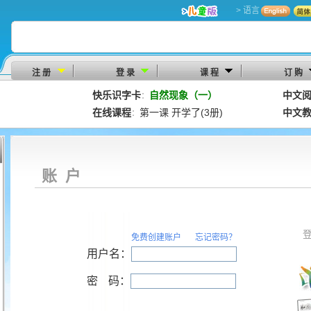
> 语言
注 册
登 录
课 程
订 购
快乐识字卡
自然现象（一）
中文
：
在线课程
第一课 开学了(3册)
中文
：
账 户
免费创建账户
忘记密码？
用户名：
密
码：