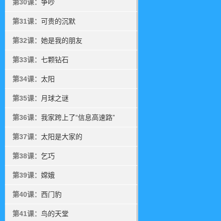
第30课：
争吵
第31课：
可贵的沉默
第32课：
她是我的朋友
第33课：
七颗钻石
第34课：
太阳
第35课：
月球之谜
第36课：
我家跨上了“信息高速路”
第37课：
太阳是大家的
第38课：
乞巧
第39课：
嫦娥
第40课：
西门豹
第41课：
鸟的天堂