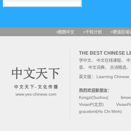
>朗朗中文
>千校计划
>聘请区域
THE BEST CHINESE 
学中文
、
中文在线课程
、
中
音
、
中文词典
、
古诗精选
英文版：
Learning Chinese
中 文 天 下 - 文 化 传 播
热烈欢迎新朋友：
www.yes-chinese.com
Kongzi(Suzhou)
lims
VivianP(北京)
Vivian
gracebml(Ho Chi Minh)