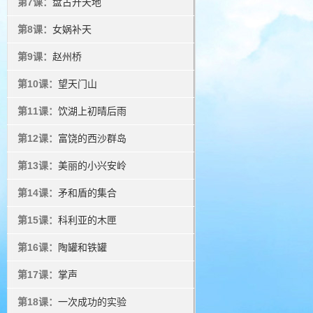
第7课：
盘古开天地
第8课：
女娲补天
第9课：
赵州桥
第10课：
望天门山
第11课：
饮湖上初晴后雨
第12课：
富饶的西沙群岛
第13课：
美丽的小兴安岭
第14课：
矛和盾的集合
第15课：
科利亚的木匣
第16课：
陶罐和铁罐
第17课：
掌声
第18课：
一次成功的实验