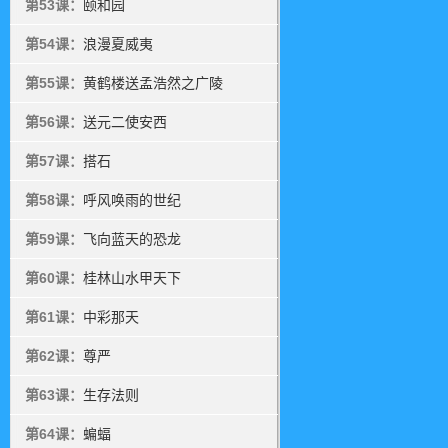
第53课：
颐和园
第54课：
浪漫夏威夷
第55课：
黄鹤楼送孟浩然之广陵
第56课：
送元二使安西
第57课：
搭石
第58课：
呼风唤雨的世纪
第59课：
飞向蓝天的恐龙
第60课：
桂林山水甲天下
第61课：
中彩那天
第62课：
尊严
第63课：
生存法则
第64课：
蝙蝠