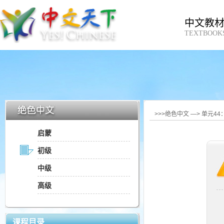
中文教
TEXTBOOK
>>>绝色中文 —> 单元4
启蒙
初级
中级
高级
课程目录