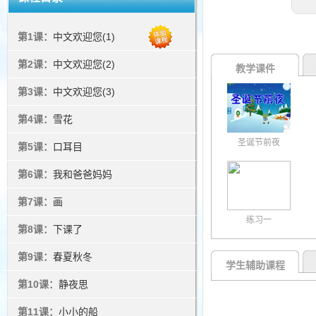
第1课：
中文欢迎您(1)
第2课：
中文欢迎您(2)
教学课件
第3课：
中文欢迎您(3)
第4课：
雪花
圣诞节前夜
第5课：
口耳目
第6课：
我和爸爸妈妈
第7课：
画
练习一
第8课：
下课了
第9课：
春夏秋冬
学生辅助课程
第10课：
静夜思
第11课：
小小的船