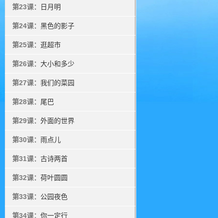
第23课：
日月明
第24课：
黑色的影子
第25课：
逛超市
第26课：
大小和多少
第27课：
我们的菜园
第28课：
尾巴
第29课：
外面的世界
第30课：
雨点儿
第31课：
古诗两首
第32课：
荷叶圆圆
第33课：
公园夜色
第34课：
你一定行