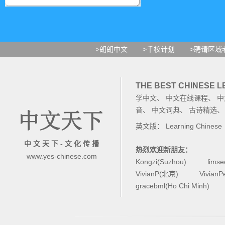
>朗朗中文
>千校计划
>聘请区域
THE BEST CHINESE 
学中文
、
中文在线课程
、
中
音
、
中文词典
、
古诗精选
英文版：
Learning Chinese
中 文 天 下 - 文 化 传 播
热烈欢迎新朋友：
www.yes-chinese.com
Kongzi(Suzhou)
lims
VivianP(北京)
Vivian
gracebml(Ho Chi Minh)