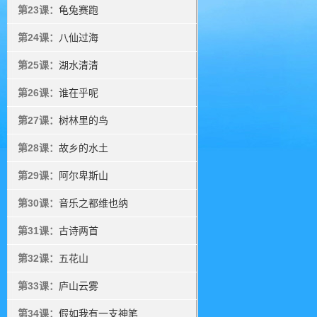
第23课：
龟兔赛跑
第24课：
八仙过海
第25课：
湖水清清
第26课：
谁在乎呢
第27课：
树林里的鸟
第28课：
故乡的水土
第29课：
阿尔卑斯山
第30课：
音乐之都维也纳
第31课：
古诗两首
第32课：
五花山
第33课：
庐山云雾
第34课：
假如我有一支神笔