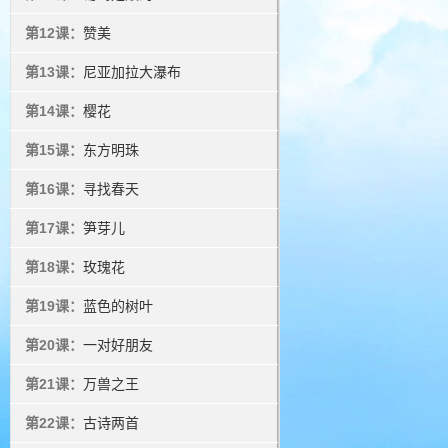
第12课：
赞美
第13课：
尼亚加拉大瀑布
第14课：
樱花
第15课：
东方明珠
第16课：
寻找春天
第17课：
笋芽儿
第18课：
玫瑰花
第19课：
蓝色的树叶
第20课：
一对好朋友
第21课：
万兽之王
第22课：
古诗两首