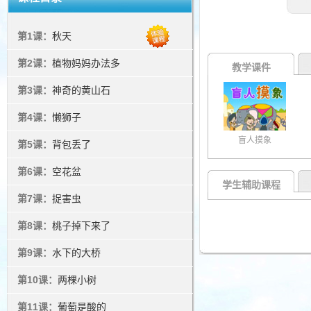
第1课：
秋天
第2课：
植物妈妈办法多
教学课件
第3课：
神奇的黄山石
第4课：
懒狮子
盲人摸象
第5课：
背包丢了
第6课：
空花盆
学生辅助课程
第7课：
捉害虫
第8课：
桃子掉下来了
第9课：
水下的大桥
第10课：
两棵小树
第11课：
葡萄是酸的