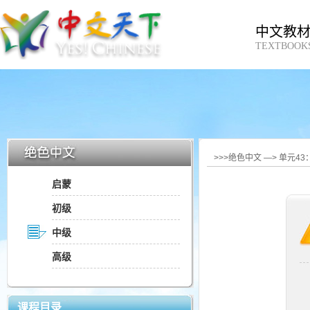
中文教
TEXTBOOK
>>>绝色中文 —> 单元4
启蒙
初级
中级
高级
课程目录