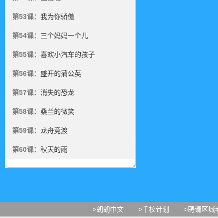
第53课：
我为你骄傲
第54课：
三个妈妈一个儿
第55课：
喜欢小汽车的孩子
第56课：
盛开的蒲公英
第57课：
消失的恐龙
第58课：
桑兰的微笑
第59课：
龙舟竞渡
第60课：
秋天的雨
>朗朗中文
>千校计划
>聘请区域