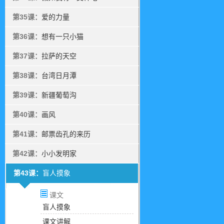
第35课：
爱的力量
第36课：
想有一只小猫
第37课：
拉萨的天空
第38课：
台湾日月潭
第39课：
新疆葡萄沟
第40课：
画风
第41课：
邮票齿孔的来历
第42课：
小小发明家
第43课：
盲人摸象
课文
盲人摸象
课文讲解