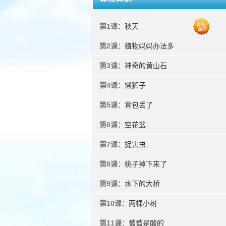
第1课：
秋天
第2课：
植物妈妈办法多
第3课：
神奇的黄山石
第4课：
懒狮子
第5课：
背包丢了
第6课：
空花盆
第7课：
捉害虫
第8课：
桃子掉下来了
第9课：
水下的大桥
第10课：
两棵小树
第11课：
葡萄是酸的