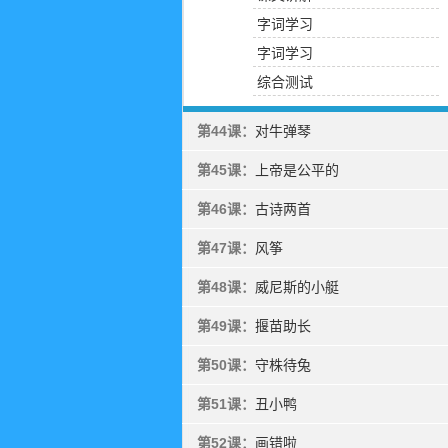
字词学习
字词学习
综合测试
第44课：
对牛弹琴
第45课：
上帝是公平的
第46课：
古诗两首
第47课：
风筝
第48课：
威尼斯的小艇
第49课：
揠苗助长
第50课：
守株待兔
第51课：
丑小鸭
第52课：
画错啦