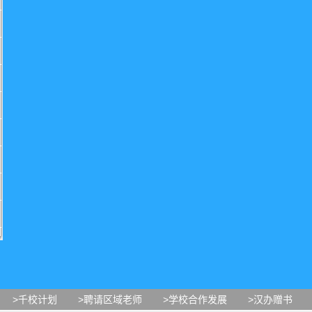
>千校计划
>聘请区域老师
>学校合作发展
>汉办赠书