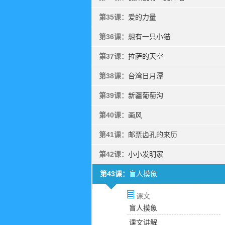
第35课：
爱的力量
第36课：
想有一只小猫
第37课：
拉萨的天空
第38课：
台湾日月潭
第39课：
新疆葡萄沟
第40课：
画风
第41课：
邮票齿孔的来历
第42课：
小小发明家
第43课：
盲人摸象
课文
盲人摸象
课文讲解