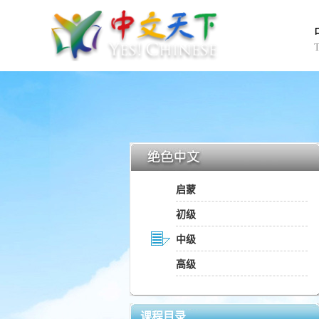
启蒙
初级
中级
高级
课程目录