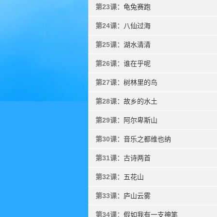
第23课：
龟兔赛跑
第24课：
八仙过海
第25课：
湖水清清
第26课：
谁在乎呢
第27课：
树林里的鸟
第28课：
故乡的水土
第29课：
阿尔卑斯山
第30课：
音乐之都维也纳
第31课：
古诗两首
第32课：
五花山
第33课：
庐山云雾
第34课：
假如我有一支神笔