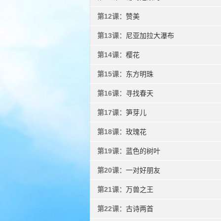
第12课：
赞美
第13课：
尼亚加拉大瀑布
第14课：
樱花
第15课：
东方明珠
第16课：
寻找春天
第17课：
笋芽儿
第18课：
玫瑰花
第19课：
蓝色的树叶
第20课：
一对好朋友
第21课：
万兽之王
第22课：
古诗两首