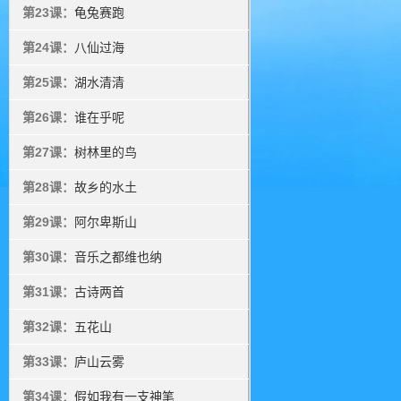
第23课：
龟兔赛跑
第24课：
八仙过海
第25课：
湖水清清
第26课：
谁在乎呢
第27课：
树林里的鸟
第28课：
故乡的水土
第29课：
阿尔卑斯山
第30课：
音乐之都维也纳
第31课：
古诗两首
第32课：
五花山
第33课：
庐山云雾
第34课：
假如我有一支神笔