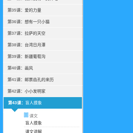
第35课：
爱的力量
第36课：
想有一只小猫
第37课：
拉萨的天空
第38课：
台湾日月潭
第39课：
新疆葡萄沟
第40课：
画风
第41课：
邮票齿孔的来历
第42课：
小小发明家
第43课：
盲人摸象
课文
盲人摸象
课文讲解