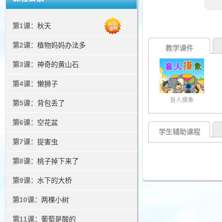
第1课：
秋天
第2课：
植物妈妈办法多
教学课件
第3课：
神奇的黄山石
第4课：
懒狮子
盲人摸象
第5课：
背包丢了
第6课：
空花盆
学生辅助课程
第7课：
捉害虫
第8课：
桃子掉下来了
第9课：
水下的大桥
第10课：
两棵小树
第11课：
葡萄是酸的