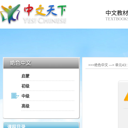
中文教
TEXTBOOK
>>>绝色中文 —> 单元4
启蒙
初级
中级
高级
课程目录