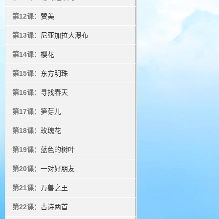
第12课：
赞美
第13课：
尼亚加拉大瀑布
第14课：
樱花
第15课：
东方明珠
第16课：
寻找春天
第17课：
笋芽儿
第18课：
玫瑰花
第19课：
蓝色的树叶
第20课：
一对好朋友
第21课：
万兽之王
第22课：
古诗两首