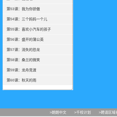
第53课：
我为你骄傲
第54课：
三个妈妈一个儿
第55课：
喜欢小汽车的孩子
第56课：
盛开的蒲公英
第57课：
消失的恐龙
第58课：
桑兰的微笑
第59课：
龙舟竞渡
第60课：
秋天的雨
>朗朗中文
>千校计划
>聘请区域