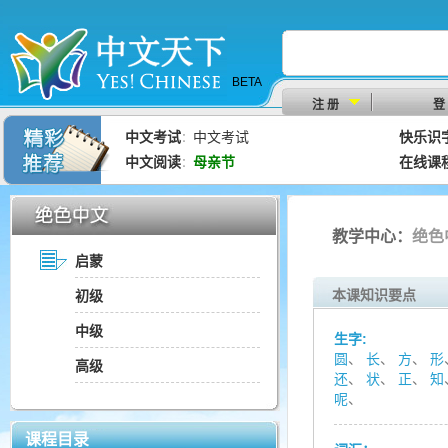
BETA
注 册
登
中文考试
中文考试
快乐识
：
中文阅读
母亲节
在线课
：
教学中心：
绝色
启蒙
本课知识要点
初级
中级
生字:
圆
、
长
、
方
、
形
高级
还
、
状
、
正
、
知
呢
、
课程目录