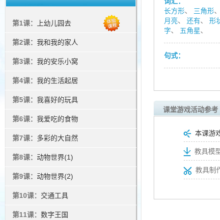
词汇：
长方形
、
三角形
月亮
、
还有
、
形
第1课：
上幼儿园去
字
、
五角星
、
第2课：
我和我的家人
句式：
第3课：
我的安乐小窝
第4课：
我的生活起居
第5课：
我喜好的玩具
课堂游戏活动参考
第6课：
我爱吃的食物
本课游
第7课：
多彩的大自然
教具模型
第8课：
动物世界(1)
教具制
第9课：
动物世界(2)
第10课：
交通工具
第11课：
数字王国