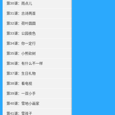
第30课：
雨点儿
第31课：
古诗两首
第32课：
荷叶圆圆
第33课：
公园夜色
第34课：
你一定行
第35课：
小熊砍树
第36课：
有什么不一样
第37课：
生日礼物
第38课：
看电视
第39课：
一双小手
第40课：
雪地小画家
第41课：
雪孩子