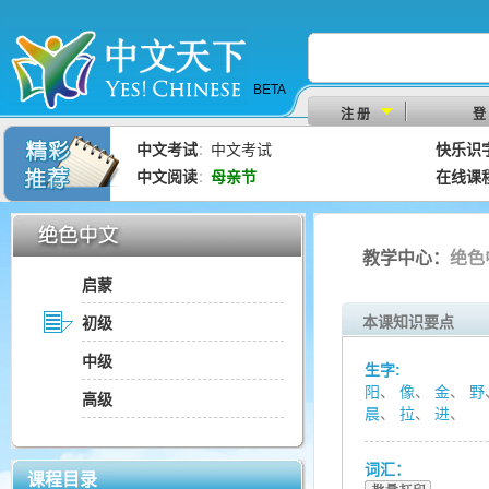
BETA
注 册
登
中文考试
中文考试
快乐识
：
中文阅读
母亲节
在线课
：
教学中心：
绝色
启蒙
本课知识要点
初级
中级
生字:
阳
、
像
、
金
、
野
高级
晨
、
拉
、
进
、
词汇：
课程目录