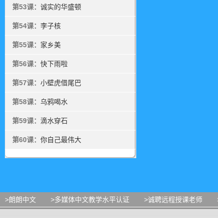
第53课：
诚实的华盛顿
第54课：
李子核
第55课：
家乡美
第56课：
快下雨啦
第57课：
小壁虎借尾巴
第58课：
乌鸦喝水
第59课：
滴水穿石
第60课：
你自己最伟大
>朗朗中文
>多媒体中文教学水平认证
>诚聘远程授课老师