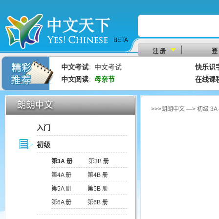
BETA
注 册
登
中文考试
中文考试
快乐识
：
中文阅读
母亲节
在线课
：
>>>朗朗中文 —> 初级 3
入门
初级
第3A 册
第3B 册
第4A 册
第4B 册
第5A 册
第5B 册
第6A 册
第6B 册