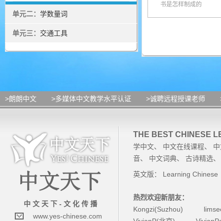
书是怎样制成的
单元二：
学数量词
单元三：
交通工具
>朗朗中文
>多媒体中文教学水平认证
>诚聘远程授课老师
THE BEST CHINESE 
学中文
、
中文在线课程
、
中
音
、
中文词典
、
古诗精选
英文版：
Learning Chinese
热烈欢迎新朋友：
中 文 天 下 - 文 化 传 播
Kongzi(Suzhou)
lims
www.yes-chinese.com
VivianP(北京)
Vivian