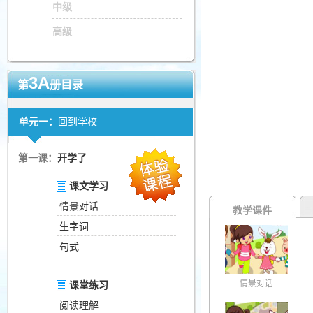
中级
高级
3A
第
册目录
单元一：
回到学校
第一课：
开学了
课文学习
情景对话
教学课件
生字词
句式
情景对话
课堂练习
阅读理解