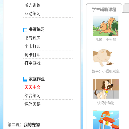
听力训练
学生辅助课程
互动练习
书写练习
书写练习
儿歌：小松鼠
字卡打印
词卡打印
打字游戏
故事：小猫抓老鼠
家庭作业
天天中文
综合练习
认识小动物
课外阅读
第二课：
我的宠物