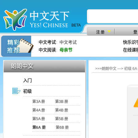
BETA
注 册
登
中文考试
中文考试
快乐识
：
中文阅读
母亲节
在线课
：
>>>朗朗中文 —> 初级 
入门
初级
第3A 册
第3B 册
第4A 册
第4B 册
第5A 册
第5B 册
第6A 册
第6B 册