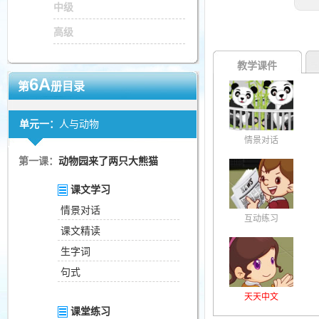
中级
高级
教学课件
6A
第
册目录
单元一：
人与动物
情景对话
第一课：
动物园来了两只大熊猫
课文学习
情景对话
互动练习
课文精读
生字词
句式
天天中文
课堂练习