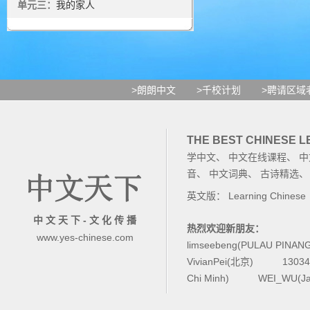
单元三：
我的家人
>朗朗中文
>千校计划
>聘请区域
THE BEST CHINESE 
学中文
、
中文在线课程
、
中
音
、
中文词典
、
古诗精选
英文版：
Learning Chinese
中 文 天 下 - 文 化 传 播
热烈欢迎新朋友：
www.yes-chinese.com
limseebeng(PULAU PINAN
VivianPei(北京)
1303
Chi Minh)
WEI_WU(Ja