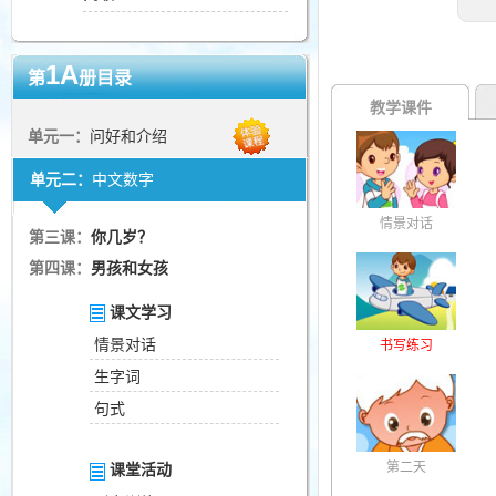
1A
第
册目录
教学课件
单元一：
问好和介绍
单元二：
中文数字
情景对话
第三课：
你几岁？
第四课：
男孩和女孩
课文学习
情景对话
书写练习
生字词
句式
第二天
课堂活动