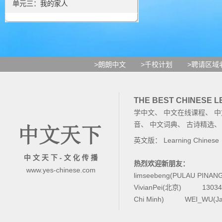
单元三：
我的家人
>朗朗中文
>千校计划
>聘请区域
THE BEST CHINESE 
学中文
、
中文在线课程
、
中
音
、
中文词典
、
古诗精选
英文版：
Learning Chinese
中 文 天 下 - 文 化 传 播
热烈欢迎新朋友：
www.yes-chinese.com
limseebeng(PULAU PINAN
VivianPei(北京)
1303
Chi Minh)
WEI_WU(Ja