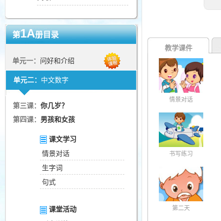
1A
第
册目录
教学课件
单元一：
问好和介绍
单元二：
中文数字
情景对话
第三课：
你几岁？
第四课：
男孩和女孩
课文学习
情景对话
书写练习
生字词
句式
第二天
课堂活动