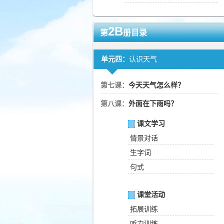
2B
第
册目录
单元四：
认识天气
第七课：
今天天气怎么样？
第八课：
外面在下雨吗？
课文学习
情景对话
生字词
句式
课堂活动
拓展训练
听力训练