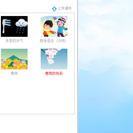
上传课件
多变的天气
肢体语言（冷热）
春雨
春雨的色彩