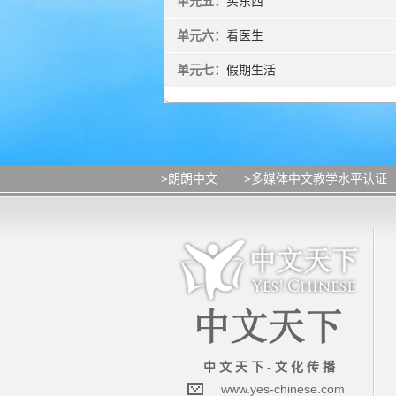
单元五：
买东西
单元六：
看医生
单元七：
假期生活
>朗朗中文
>多媒体中文教学水平认证
中 文 天 下 - 文 化 传 播
www.yes-chinese.com