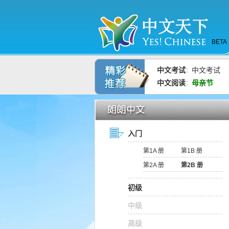
BETA
中文考试
中文考试
：
中文阅读
母亲节
：
入门
第1A 册
第1B 册
第2A 册
第2B 册
初级
中级
高级