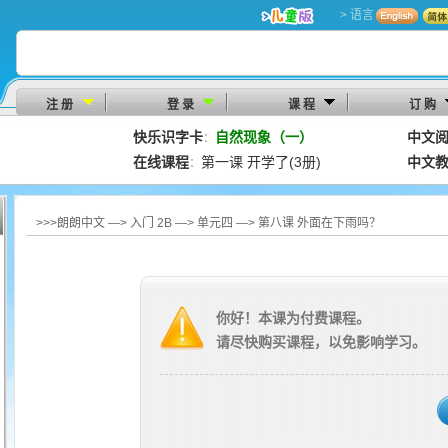
> 语言
注 册
登 录
课 程
订 购
快乐识字卡
自然现象（一）
中文
：
在线课程
第一课 开学了(3册)
中文
：
>>>朗朗中文 —> 入门 2B —> 单元四 —> 第八课 外面在下雨吗？
你好！本课为付费课程。
请尽快购买课程，以免影响学习。