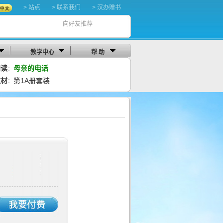
> 站点
> 联系我们
> 汉办赠书
向好友推荐
教学中心
帮 助
阅读
母亲的电话
：
教材
第1A册套装
：