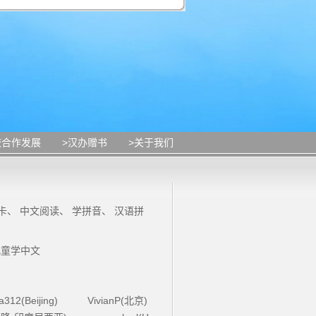
校合作发展
>汉办赠书
>关于我们
卡
、
中文阅读
、
学拼音
、
汉语拼
儿童学中文
la312(Beijing)
VivianP(北京)