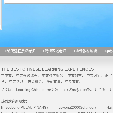
>诚聘远程授课老师
>聘请区域老师
>邀请教材编辑
>学
THE BEST CHINESE LEARNING EXPERIENCES
学中文
、
中文在线课程
、
中文教学服务
、
中文教材
、
中文识字
、
识字
音
、
中文词典
、
古诗精选
、
睡前故事
、
中华文化
。
英文版：
Learning Chinese
泰文版：
การเรียนรู้ภาษาจีน
儿童版：
热烈欢迎新朋友：
limseebeng(PULAU PINANG)
ypwong2000(Selangor)
Nai