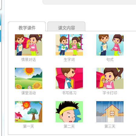
教学课件
课文内容
情景对话
生字词
句式
课堂活动
书写练习
字卡打印
第一天
第二天
第三天