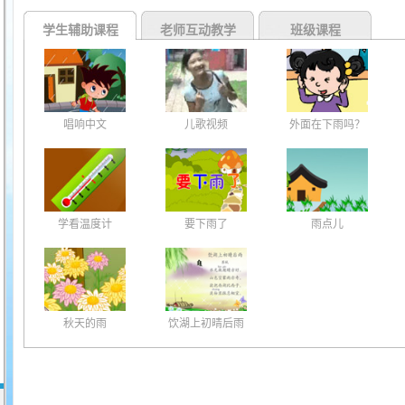
学生辅助课程
老师互动教学
班级课程
唱响中文
儿歌视频
外面在下雨吗？
学看温度计
要下雨了
雨点儿
秋天的雨
饮湖上初晴后雨