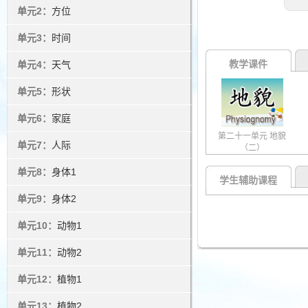
单元2：
方位
单元3：
时间
教学课件
单元4：
天气
单元5：
形状
单元6：
家庭
第二十一单元 地貌
单元7：
人际
（二）
单元8：
身体1
学生辅助课程
单元9：
身体2
单元10：
动物1
单元11：
动物2
单元12：
植物1
单元13：
植物2