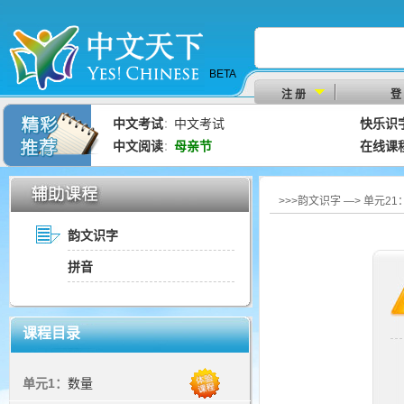
BETA
注 册
登
中文考试
中文考试
快乐识
：
中文阅读
母亲节
在线课
：
>>>韵文识字 —> 单元2
韵文识字
拼音
课程目录
单元1：
数量