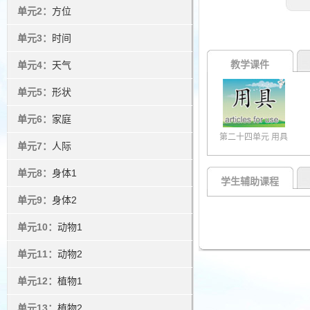
单元2：
方位
单元3：
时间
教学课件
单元4：
天气
单元5：
形状
单元6：
家庭
第二十四单元 用具
单元7：
人际
单元8：
身体1
学生辅助课程
单元9：
身体2
单元10：
动物1
单元11：
动物2
单元12：
植物1
单元13：
植物2