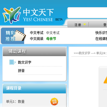
BETA
注 册
登
中文考试
中文考试
快乐识
：
中文阅读
母亲节
在线课
：
>>>韵文识字 —> 单元2
韵文识字
拼音
课程目录
单元1：
数量