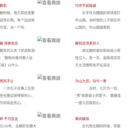
鹅毛
巧诈不如拙诚
朝时候，地方官经常要
乐羊作为魏国的将领攻打
进贡礼物。有个边远地
中山国。当时他的儿子就在中
方官，派一个叫...
山国内，中山国国君把...
崩 洛钟东应
解铃还须系铃人
朝宋刘义庆《世说新语•
南北朝的泰钦和尚自小悟
：“殷荆州曾问僧人远
性过人。有一天，金陵清凉寺
易》以什么...
方丈法眼和尚开坛讲法...
而风不止
为山九仞，功亏一篑
一次孔子在路上见到
古时，七尺为一仞，
坐在路边哭得很伤心，
“篑”就是装土的筐子。 要建成
为何如此伤心。...
一座九仞高的山，...
碎 不为瓦全
乘风破浪
元550年，北朝的东魏大
古代南北朝的时候，宋国