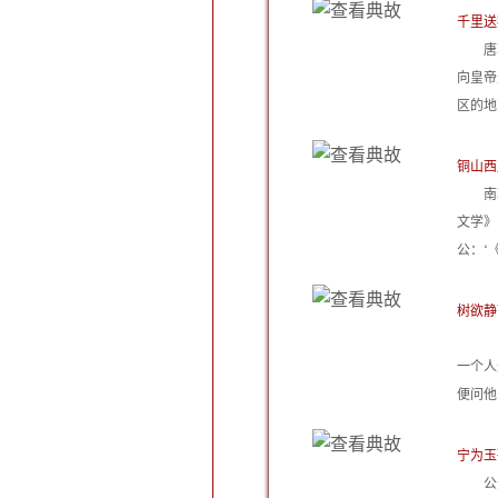
千里送
唐
向皇帝
区的地
铜山西
南
文学》
公：‘《
树欲静
一个人
便问他
宁为玉
公