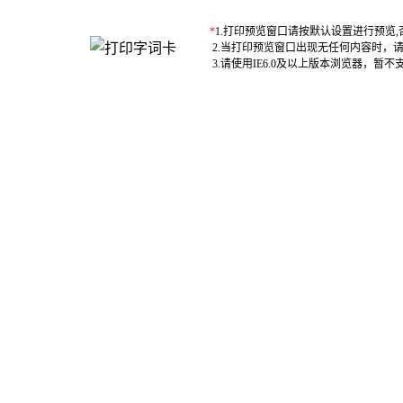
*
1.打印预览窗口请按默认设置进行预览
2.当打印预览窗口出现无任何内容时，
3.请使用IE6.0及以上版本浏览器，暂不