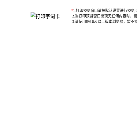
*
1.打印预览窗口请按默认设置进行预览
2.当打印预览窗口出现无任何内容时，
3.请使用IE6.0及以上版本浏览器，暂不