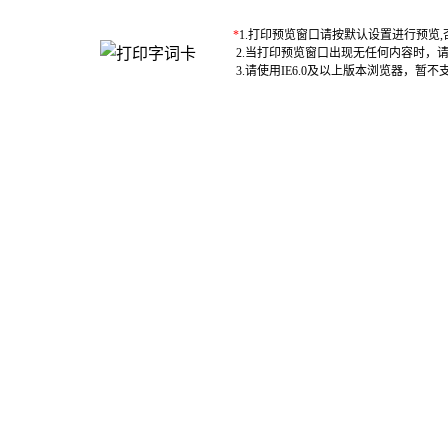
*
1.打印预览窗口请按默认设置进行预览
2.当打印预览窗口出现无任何内容时，
3.请使用IE6.0及以上版本浏览器，暂不