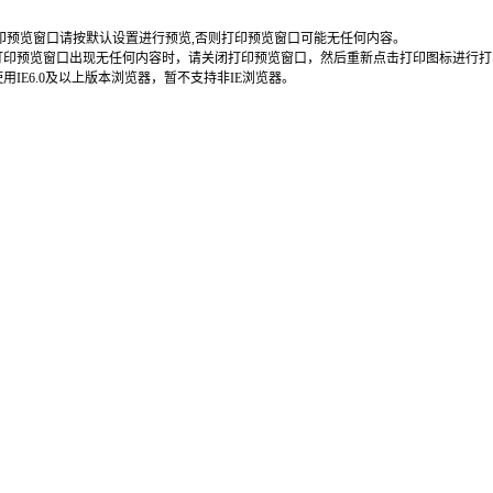
打印预览窗口请按默认设置进行预览,否则打印预览窗口可能无任何内容。
当打印预览窗口出现无任何内容时，请关闭打印预览窗口，然后重新点击打印图标进行打
使用IE6.0及以上版本浏览器，暂不支持非IE浏览器。