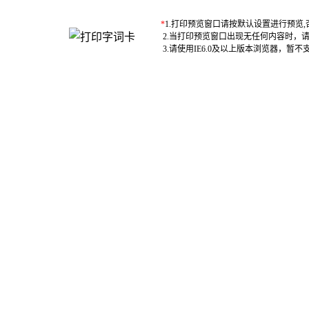
*
1.打印预览窗口请按默认设置进行预览
2.当打印预览窗口出现无任何内容时，
3.请使用IE6.0及以上版本浏览器，暂不