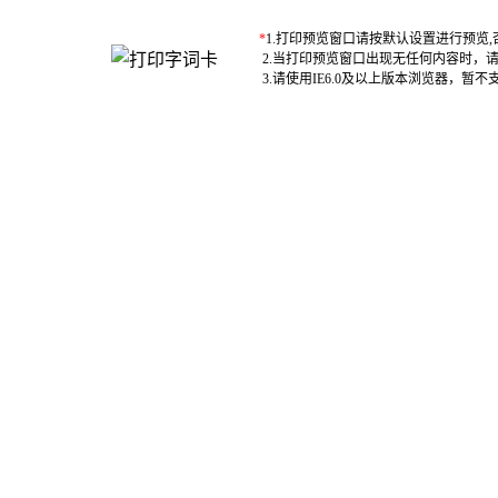
*
1.打印预览窗口请按默认设置进行预览
2.当打印预览窗口出现无任何内容时，
3.请使用IE6.0及以上版本浏览器，暂不