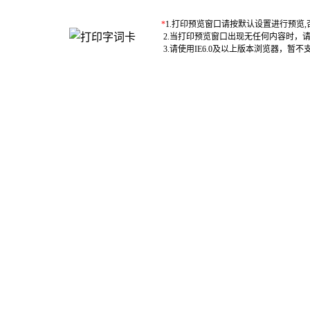
*
1.打印预览窗口请按默认设置进行预览
2.当打印预览窗口出现无任何内容时，
3.请使用IE6.0及以上版本浏览器，暂不