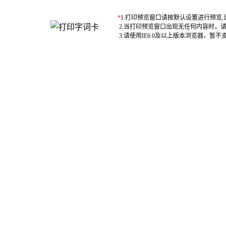
*
1.打印预览窗口请按默认设置进行预览
2.当打印预览窗口出现无任何内容时，
3.请使用IE6.0及以上版本浏览器，暂不