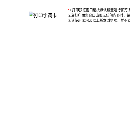
*
1.打印预览窗口请按默认设置进行预览
2.当打印预览窗口出现无任何内容时，
3.请使用IE6.0及以上版本浏览器，暂不