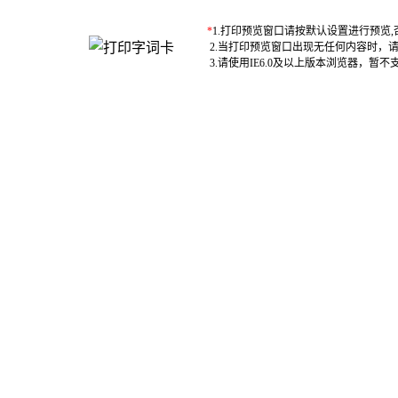
*
1.打印预览窗口请按默认设置进行预览
2.当打印预览窗口出现无任何内容时，
3.请使用IE6.0及以上版本浏览器，暂不