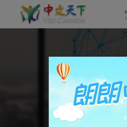
新课程 
新课程 
《朗朗中文-小
中文朗
中文朗
不间断互
你的在线中
你的在线中
全球70万用户的
全球70万用户的
随时学 
查看详
查看详