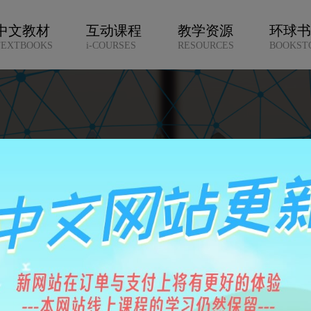
中文教材
互动课程
教学资源
环球
TEXTBOOKS
i-COURSES
RESOURCES
BOOKST
新希望！
新希望！
学》
朗上口
朗上口
动直播课程
文学校
文学校
选择
选择
随地学 随意学
情
情