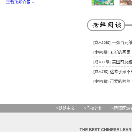
查看功能介绍 »
一张百元
[成人10级]
五岁的画家
[小学3级]
美国前总
[成人11级]
这辈子嫁不
[成人7级]
可爱的咪咪
[中学3级]
>朗朗中文
>千校计划
>聘请区域
THE BEST CHINESE LEAR