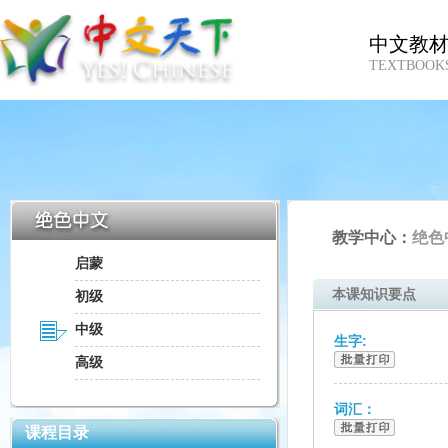
中文教
TEXTBOOK
教学中心：
绝色
启蒙
本课知识要点
初级
中级
生字:
高级
词汇：
课程目录