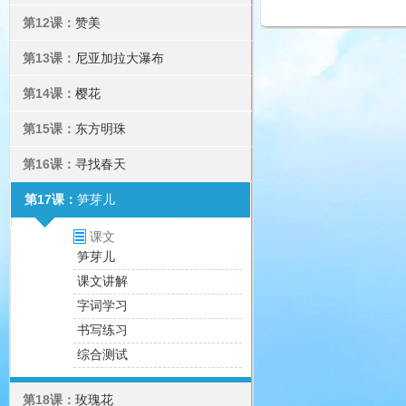
第12课：
赞美
第13课：
尼亚加拉大瀑布
第14课：
樱花
第15课：
东方明珠
第16课：
寻找春天
第17课：
笋芽儿
课文
笋芽儿
课文讲解
字词学习
书写练习
综合测试
第18课：
玫瑰花