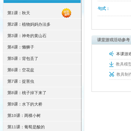
句式：
第1课：
秋天
第2课：
植物妈妈办法多
第3课：
神奇的黄山石
课堂游戏活动参考
第4课：
懒狮子
本课游
第5课：
背包丢了
教具模型
第6课：
空花盆
教具制
第7课：
捉害虫
第8课：
桃子掉下来了
第9课：
水下的大桥
第10课：
两棵小树
第11课：
葡萄是酸的