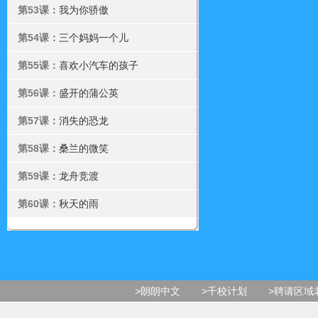
第53课：
我为你骄傲
第54课：
三个妈妈一个儿
第55课：
喜欢小汽车的孩子
第56课：
盛开的蒲公英
第57课：
消失的恐龙
第58课：
桑兰的微笑
第59课：
龙舟竞渡
第60课：
秋天的雨
>朗朗中文
>千校计划
>聘请区域