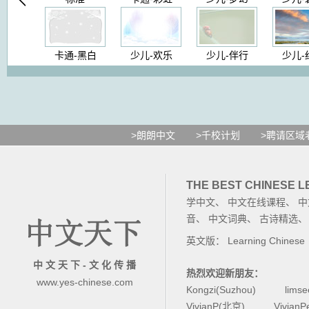
卡通-黑白
少儿-欢乐
少儿-伴行
少儿-
>朗朗中文
>千校计划
>聘请区域
THE BEST CHINESE 
学中文
、
中文在线课程
、
中
音
、
中文词典
、
古诗精选
英文版：
Learning Chinese
中 文 天 下 - 文 化 传 播
热烈欢迎新朋友：
www.yes-chinese.com
Kongzi(Suzhou)
lims
VivianP(北京)
Vivian