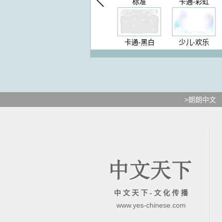
标准
卡通-彩虹
卡通-黑白
少儿-欢乐
>朗朗中文
中 文 天 下 - 文 化 传 播
www.yes-chinese.com