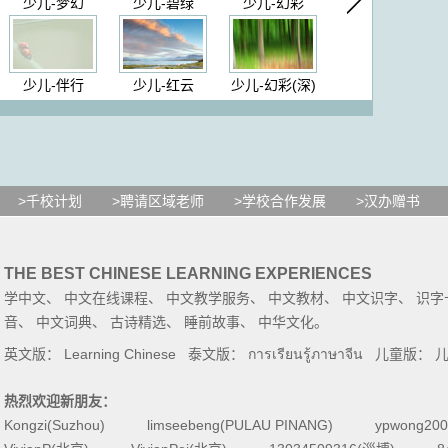
少儿-梦幻
少儿-碧绿
少儿-幻彩
少儿-伴行
少儿-红云
少儿-幻彩(深)
>千校计划
>聘请区域老师
>学校合作发展
>汉办赠书
THE BEST CHINESE LEARNING EXPERIENCES
学中文
、
中文在线课程
、
中文教学服务
、
中文教材
、
中文识字
、
识字
音
、
中文词典
、
古诗精选
、
睡前故事
、
中华文化
。
英文版：
Learning Chinese
泰文版：
การเรียนรู้ภาษาจีน
儿童版：
热烈欢迎新朋友：
Kongzi(Suzhou)
limseebeng(PULAU PINANG)
ypwong200