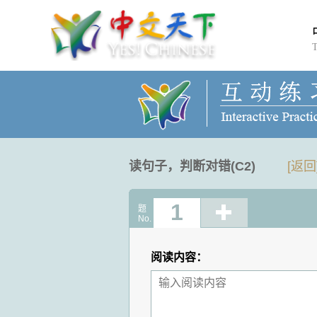
读句子，判断对错(C2)
[返回
1
题
No.
阅读内容：