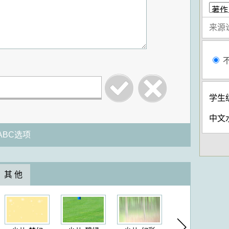
学生
中文
BC选项
其 他