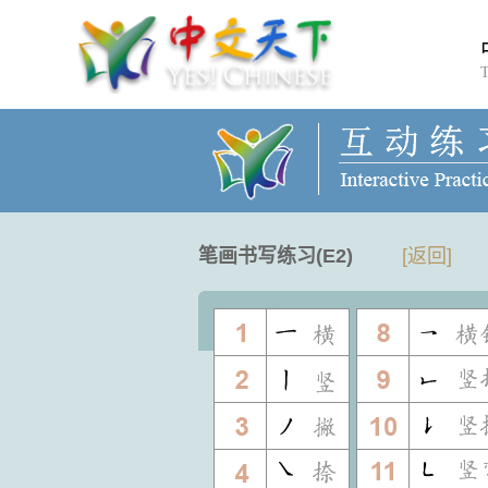
笔画书写练习(E2)
[返回]