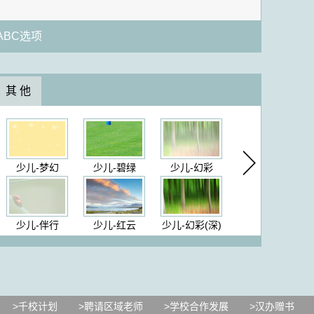
BC选项
其 他
少儿-梦幻
少儿-碧绿
少儿-幻彩
少儿-伴行
少儿-红云
少儿-幻彩(深)
>千校计划
>聘请区域老师
>学校合作发展
>汉办赠书