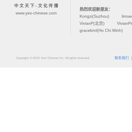
中 文 天 下 - 文 化 传 播
热烈欢迎新朋友：
www.yes-chinese.com
Kongzi(Suzhou)
lims
VivianP(北京)
Vivian
gracebml(Ho Chi Minh)
联系我们
Copyright © 2013 Yes! Chinese Inc. All rights reserved.