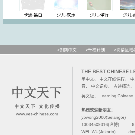
卡通-黑白
少儿-欢乐
少儿-伴行
少儿-
>朗朗中文
>千校计划
>聘请区域
THE BEST CHINESE 
学中文
、
中文在线课程
、
中
音
、
中文词典
、
古诗精选
英文版：
Learning Chinese
中 文 天 下 - 文 化 传 播
热烈欢迎新朋友：
www.yes-chinese.com
ypwong2000(Selangor)
13034509316(淄博)
8
WEI_WU(Jakarta)
da