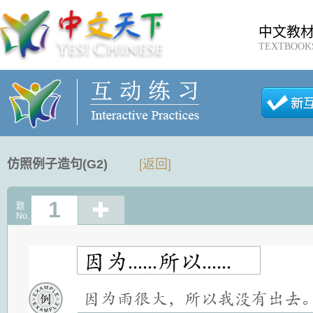
中文教
TEXTBOOK
仿照例子造句(G2)
[返回]
1
题
No.