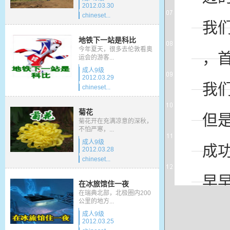
2012.03.30
chineset...
我
地铁下一站是科比
今年夏天，很多去伦敦看奥
，
运会的游客...
成人9级
2012.03.29
我
chineset...
菊花
但
菊花开在充满凉意的深秋，
不怕严寒，...
成人9级
成
2012.03.28
chineset...
早
在冰旅馆住一夜
在瑞典北部，北极圈内200
公里的地方...
单
成人9级
2012.03.25