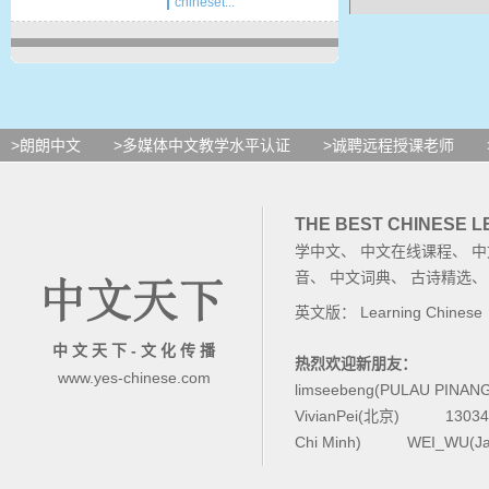
chineset...
一
准
>朗朗中文
>多媒体中文教学水平认证
>诚聘远程授课老师
舒
。
THE BEST CHINESE 
学中文
、
中文在线课程
、
中
音
、
中文词典
、
古诗精选
背
英文版：
Learning Chinese
想
中 文 天 下 - 文 化 传 播
热烈欢迎新朋友：
www.yes-chinese.com
limseebeng(PULAU PINAN
在
VivianPei(北京)
1303
Chi Minh)
WEI_WU(Ja
距