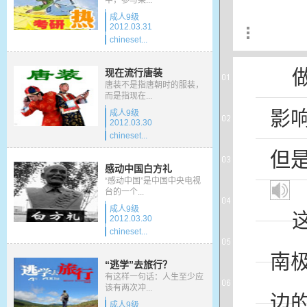
中，参与某...
成人9级
2012.03.31
chineset...
现在流行唐装
唐装不是指唐朝时的服装，
而是指现在...
影
成人9级
2012.03.30
chineset...
但
感动中国白方礼
“感动中国”是中国中央电视
台的一个...
成人9级
2012.03.30
chineset...
南
“逃学”去旅行？
有这样一句话：人生至少应
该有两次冲...
边
成人9级