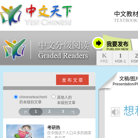
中文教
TEXTBOOK
我要发布
PUBLISH NEW
K
1
2
PRE
HSK-1
HSK
文稿/图
发 布 文 章
Presentation/P
chineseteacherli
其他人的
的本级别文章
本级别文章
想
1
2
3
|<
>|
考研热
在中国这个人口众多的国家