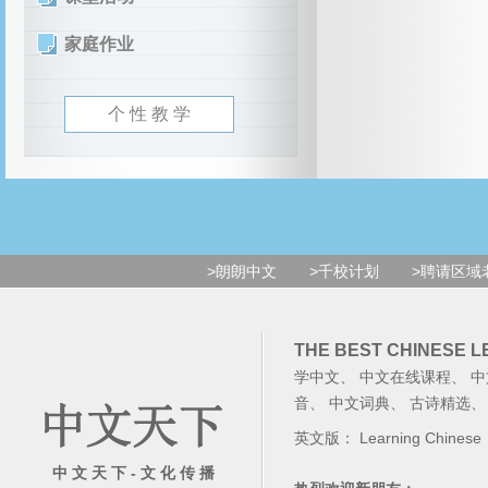
家庭作业
个 性 教 学
>朗朗中文
>千校计划
>聘请区域
THE BEST CHINESE 
学中文
、
中文在线课程
、
中
音
、
中文词典
、
古诗精选
英文版：
Learning Chinese
中 文 天 下 - 文 化 传 播