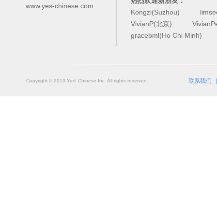
热烈欢迎新朋友：
www.yes-chinese.com
Kongzi(Suzhou)
lims
VivianP(北京)
Vivian
gracebml(Ho Chi Minh)
联系我们
Copyright © 2013 Yes! Chinese Inc. All rights reserved.