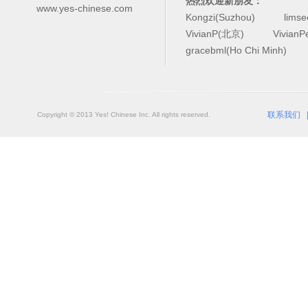
热烈欢迎新朋友：
www.yes-chinese.com
Kongzi(Suzhou)
lims
VivianP(北京)
Vivian
gracebml(Ho Chi Minh)
联系我们
Copyright © 2013 Yes! Chinese Inc. All rights reserved.