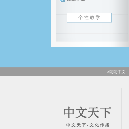
个 性 教 学
>朗朗中文
中 文 天 下 - 文 化 传 播