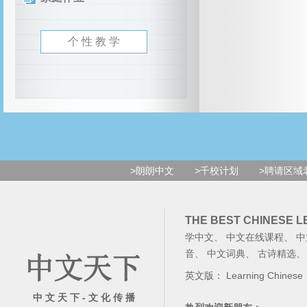
个 性 教 学
>朗朗中文
>千校计划
>聘请区域
THE BEST CHINESE 
学中文
、
中文在线课程
、
中
音
、
中文词典
、
古诗精选
英文版：
Learning Chinese
中 文 天 下 - 文 化 传 播