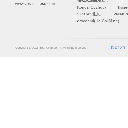
热烈欢迎新朋友：
www.yes-chinese.com
Kongzi(Suzhou)
lims
VivianP(北京)
Vivian
gracebml(Ho Chi Minh)
联系我们
Copyright © 2013 Yes! Chinese Inc. All rights reserved.