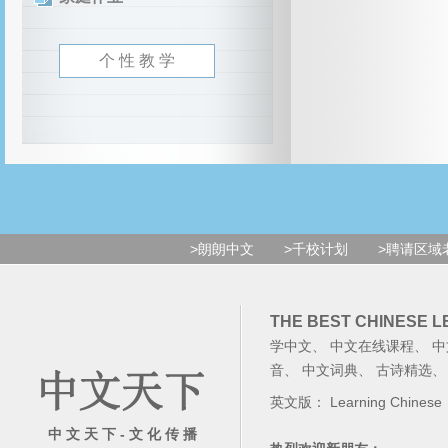
个 性 教 学
>朗朗中文
>千校计划
>聘请区域
THE BEST CHINESE 
学中文
、
中文在线课程
、
中
音
、
中文词典
、
古诗精选
英文版：
Learning Chinese
中 文 天 下 - 文 化 传 播