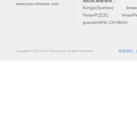
热烈欢迎新朋友：
www.yes-chinese.com
Kongzi(Suzhou)
lims
VivianP(北京)
Vivian
gracebml(Ho Chi Minh)
联系我们
Copyright © 2013 Yes! Chinese Inc. All rights reserved.