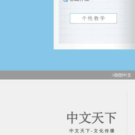
个 性 教 学
>朗朗中文
中 文 天 下 - 文 化 传 播