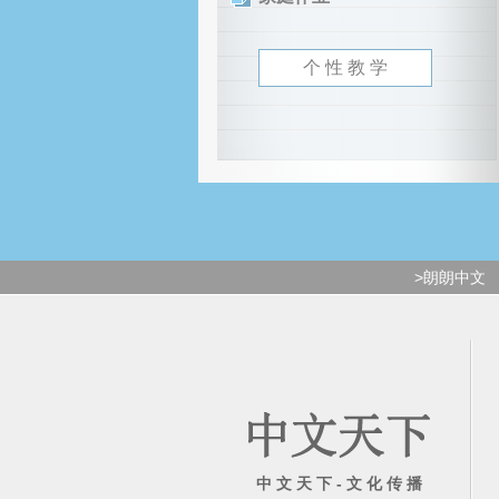
个 性 教 学
>朗朗中文
中 文 天 下 - 文 化 传 播